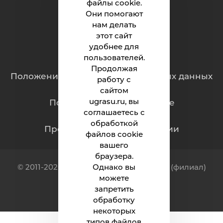
файлы cookie.
Они помогают
Родителям
нам делать
этот сайт
удобнее для
Обращения граждан
пользователей.
Продолжая
Положение о защите персональных данных
работу с
сайтом
ugrasu.ru, вы
Политика обработки cookie
соглашаетесь с
обработкой
Противодействие коррупции
файлов cookie
вашего
браузера.
© 2011-2026 Индустриальный институт (филиал)
Однако вы
ФГБОУ ВО «ЮГУ»
можете
запретить
обработку
некоторых
типов файлов