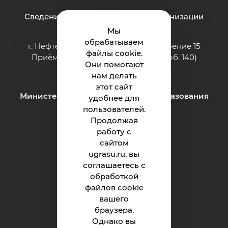
Сведения об образовательной организации
Мы
обрабатываем
г. Нефтеюганск, ул. Строителей, строение 15
файлы cookie.
Приёмная: тел.: 8 (3463) 200-994 (доб. 140)
Они помогают
e-mail:
ii@ugrasu.ru
нам делать
этот сайт
Министерство науки и высшего образования
удобнее для
Российской Федерации
пользователей.
Продолжая
работу с
Институт
сайтом
ugrasu.ru, вы
Абитуриенту
соглашаетесь с
обработкой
Студенту
файлов cookie
Родителям
вашего
браузера.
Однако вы