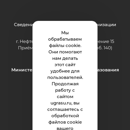
Сведения об образовательной организации
Мы
обрабатываем
г. Нефтеюганск, ул. Строителей, строение 15
файлы cookie.
Приёмная: тел.: 8 (3463) 200-994 (доб. 140)
Они помогают
e-mail:
ii@ugrasu.ru
нам делать
этот сайт
Министерство науки и высшего образования
удобнее для
Российской Федерации
пользователей.
Продолжая
работу с
Институт
сайтом
ugrasu.ru, вы
Абитуриенту
соглашаетесь с
обработкой
Студенту
файлов cookie
Родителям
вашего