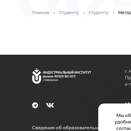
ук
Главная
Студенту
Студенту
Метод
г.
Пр
e-
И
Мы об
удобне
Сведения об образовательной
согла