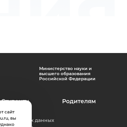
ния
Министерство науки и
высшего образования
Российской Федерации
Студенту
Родителям
т сайт
.ru, вы
ерсональных данных
Однако