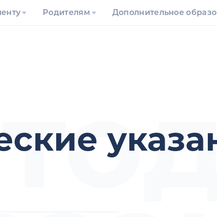
иенту
Родителям
Дополнительное образ
тод
еские указа