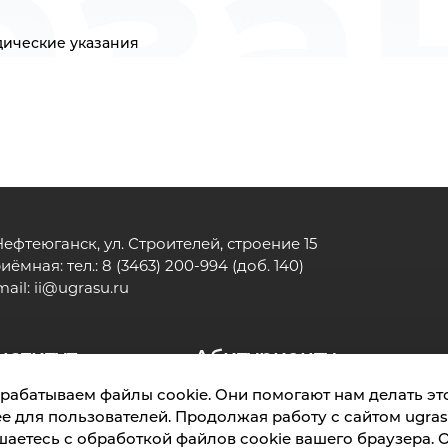
аза
ические указания
 Нефтеюганск, ул. Строителей, строение 15
иёмная: тел.: 8 (3463) 200-994 (доб. 140)
mail:
ii@ugrasu.ru
нститут
Абитуриенту
рабатываем файлы cookie. Они помогают нам делать это
е для пользователей. Продолжая работу с сайтом ugrasu
Обращения граждан
Положение о защите п
шаетесь с обработкой файлов cookie вашего браузера. 