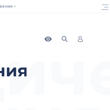
ование
ич
ния