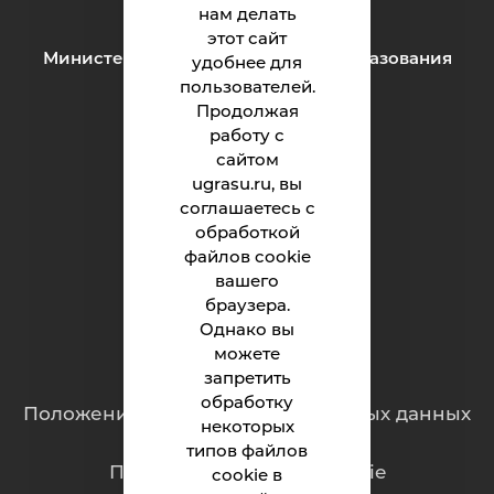
нам делать
этот сайт
Министерство науки и высшего образования
удобнее для
Российской Федерации
пользователей.
Продолжая
работу с
Институт
сайтом
ugrasu.ru, вы
Абитуриенту
соглашаетесь с
обработкой
Студенту
файлов cookie
Родителям
вашего
браузера.
Однако вы
можете
Обращения граждан
запретить
обработку
Положение о защите персональных данных
некоторых
типов файлов
Политика обработки cookie
cookie в