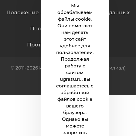
Мы
Положение о защите персональных данных
обрабатываем
файлы cookie.
Они помогают
Политика обработки cookie
нам делать
этот сайт
Противодействие коррупции
удобнее для
пользователей.
Продолжая
работу с
© 2011-2026 Индустриальный институт (филиал)
сайтом
ФГБОУ ВО «ЮГУ»
ugrasu.ru, вы
соглашаетесь с
обработкой
файлов cookie
вашего
браузера.
Однако вы
можете
запретить