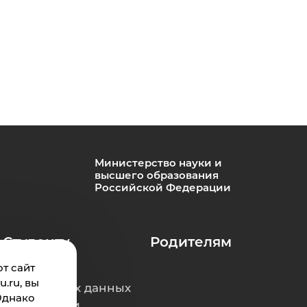
Министерство науки и
высшего образования
Российской Федерации
Студенту
Родителям
т сайт
.ru, вы
ерсональных данных
Однако
е коррупции