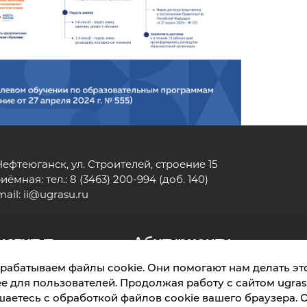
 Нефтеюганск, ул. Строителей, строение 15
иёмная: тел.: 8 (3463) 200-994 (доб. 140)
mail:
ii@ugrasu.ru
нститут
Абитуриенту
рабатываем файлы cookie. Они помогают нам делать это
е для пользователей. Продолжая работу с сайтом ugrasu
Обращения граждан
Положение о защите п
шаетесь с обработкой файлов cookie вашего браузера. 
Политика обработки cookie
Противодействи