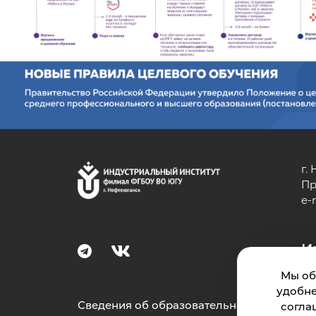
г.
Пр
e-
И
Мы об
удобне
Сведения об образовательной
согла