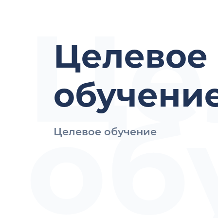
Це
Целевое
обучени
об
Целевое обучение