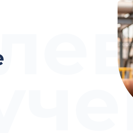
лев
е
уче