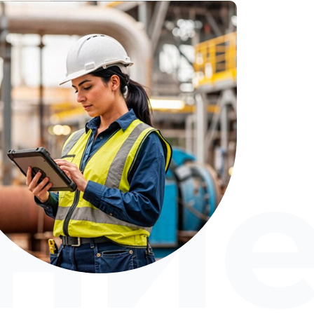
ое
ни